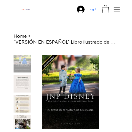
Log In
J
N
P
Disney
Home
>
"VERSIÓN EN ESPAÑOL" Libro ilustrado de billetes Disney de JNP Digital y guía de